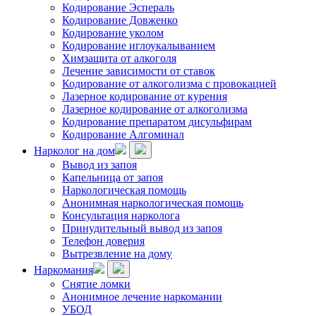
Кодирование Эспераль
Кодирование Довженко
Кодирование уколом
Кодирование иглоукалыванием
Химзащита от алкоголя
Лечение зависимости от ставок
Кодирование от алкоголизма с провокацией
Лазерное кодирование от курения
Лазерное кодирование от алкоголизма
Кодирование препаратом дисульфирам
Кодирование Алгоминал
Нарколог на дом
Вывод из запоя
Капельница от запоя
Наркологическая помощь
Анонимная наркологическая помощь
Консультация нарколога
Принудительный вывод из запоя
Телефон доверия
Вытрезвление на дому
Наркомания
Снятие ломки
Анонимное лечение наркомании
УБОД