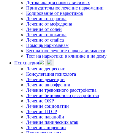
Детоксикация наркозависимых
Принудительное лечение наркомании
Кодирование от наркотиков
Лечение от героина
Лечение от мефедрона
Лечение от солей
Лечение от кокаина
Лечение от спайса
Помощь наркоманам
Бесплатное лечение наркозависимости
Тест на наркотики в клинике и на дому
Психиатрия
Лечение депрессии
Консультация психолога
Лечение деменции
Лечение шизофрении
Лечение тревожного расстройства
Лечение биполярного расстройства
Лечение ОКР
Лечение социопатии
Лечение ПТСР
Лечение паранойи
Лечение панических атак
Лечение анорексии
Психиатр на дом