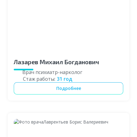
Лазарев Михаил Богданович
Врач психиатр-нарколог
Стаж работы:
31 год
Выберите город
Подробнее
Москва
Санкт-Петербург