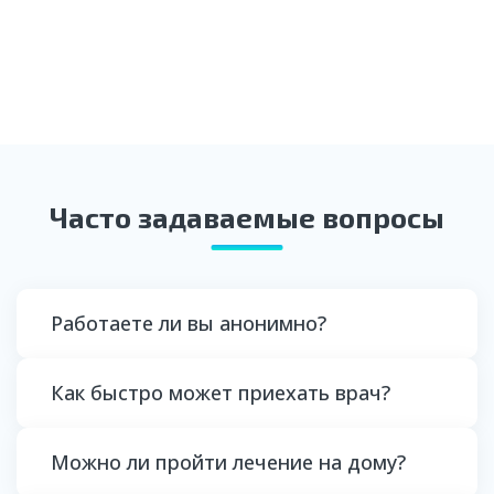
Часто задаваемые вопросы
Работаете ли вы анонимно?
Как быстро может приехать врач?
Да, мы гарантируем полную конфиденциальность:
данные пациентов не передаются третьим лицам,
врачи приезжают на вызов в обычной одежде, а
все процедуры проводятся с соблюдением
Можно ли пройти лечение на дому?
Наша выездная бригада прибывает на место в
врачебной тайны.
течение 30–60 минут после оформления заявки.