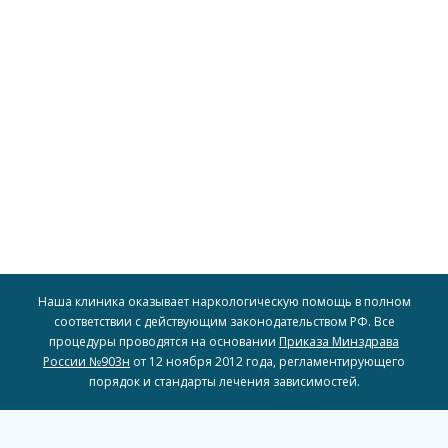
доступность наших услуг для широкого круга людей.
включая рассрочку и скидки, чтобы обеспечить
для всех, предоставляя различные варианты оплаты,
пациентов. Мы стремимся сделать доступное лечение
индивидуальные финансовые возможности наших
Мы предлагаем гибкие условия оплаты, учитывая
Гибкий подход к оплате
Наша клиника оказывает наркологическую помощь в полном
соответствии с действующим законодательством РФ. Все
процедуры проводятся на основании
Приказа Минздрава
России №903н
от 12 ноября 2012 года, регламентирующего
порядок и стандарты лечения зависимостей.