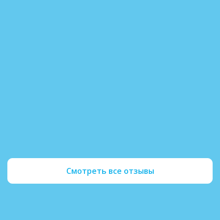
Андрей К. 12.04.2025
Закодировался по методу «Двойной блок» 
длительного запоя. Процедура прошла быс
безболезненно, врач всё подробно объясн
три месяца не пью, появилось желание раб
общаться с семьей. Спасибо за профессио
поддержку.
Читать полностью
Смотреть все отзывы