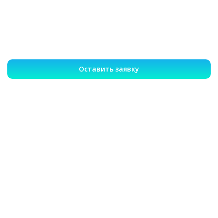
Оставить заявку
Записаться на лечение или
вызвать врача 24/7
Гарантия анонимности
Опытные врачи
Эффективное лечение