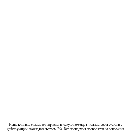
Мы используем только сертифицированные лекарственные
Сертифицированные препараты
восстановление.
время ожидания и повышает шансы на успешное
непосредственно на месте, что позволяет минимизировать
обеспечивая оказание неотложной помощи и начало лечения
Наши специалисты могут приехать к вам в кратчайшие сроки,
Выездные срочные услуги
доступ к передовым технологиям и лечебным подходам.
доказали свою эффективность, обеспечивая нашим пациентам
Мы стремимся использовать только те методы, которые
исследованиях и лучших практиках в области наркологии.
Наши методики лечения основаны на последних научных
Научно обоснованные методики
широкого круга людей.
и скидки, чтобы обеспечить доступность наших услуг для
предоставляя различные варианты оплаты, включая рассрочку
Мы стремимся сделать доступное лечение для всех,
индивидуальные финансовые возможности наших пациентов.
Мы предлагаем гибкие условия оплаты, учитывая
Гибкий подход к оплате
Наша клиника оказывает наркологическую помощь в полном соответствии с
действующим законодательством РФ. Все процедуры проводятся на основании