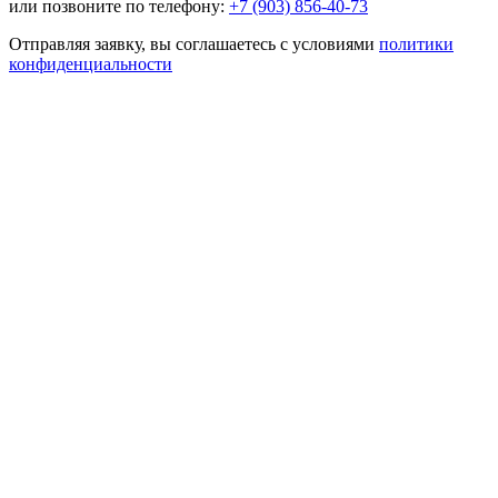
или позвоните по телефону:
+7 (903) 856-40-73
Отправляя заявку, вы соглашаетесь с условиями
политики
конфиденциальности
Нужно быстро облегчить состояние? Выездная помощь 24/7
Быстро приедем
Подберем лечение
Облегчение состояния
Отправить заявку
Отравляя форму, Вы принимаете условия соглашения
на
обработку персональных данных