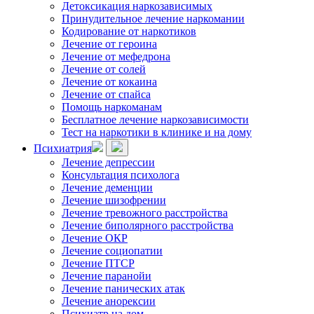
Детоксикация наркозависимых
Принудительное лечение наркомании
Кодирование от наркотиков
Лечение от героина
Лечение от мефедрона
Лечение от солей
Лечение от кокаина
Лечение от спайса
Помощь наркоманам
Бесплатное лечение наркозависимости
Тест на наркотики в клинике и на дому
Психиатрия
Лечение депрессии
Консультация психолога
Лечение деменции
Лечение шизофрении
Лечение тревожного расстройства
Лечение биполярного расстройства
Лечение ОКР
Лечение социопатии
Лечение ПТСР
Лечение паранойи
Лечение панических атак
Лечение анорексии
Психиатр на дом