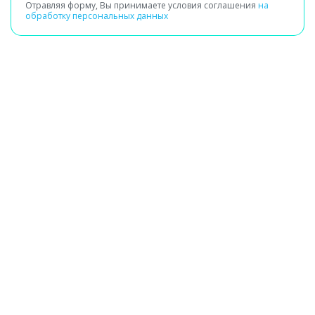
Отравляя форму, Вы принимаете условия соглашения
на
обработку персональных данных
Получение заявки
Сбор сведений о здоровье
Выезд специалиста на дом или