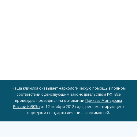
доступность наших услуг для широкого круга людей.
включая рассрочку и скидки, чтобы обеспечить
для всех, предоставляя различные варианты оплаты,
пациентов. Мы стремимся сделать доступное лечение
индивидуальные финансовые возможности наших
Мы предлагаем гибкие условия оплаты, учитывая
Гибкий подход к оплате
Наша клиника оказывает наркологическую помощь в полном
соответствии с действующим законодательством РФ. Все
процедуры проводятся на основании
Приказа Минздрава
России №903н
от 12 ноября 2012 года, регламентирующего
порядок и стандарты лечения зависимостей.