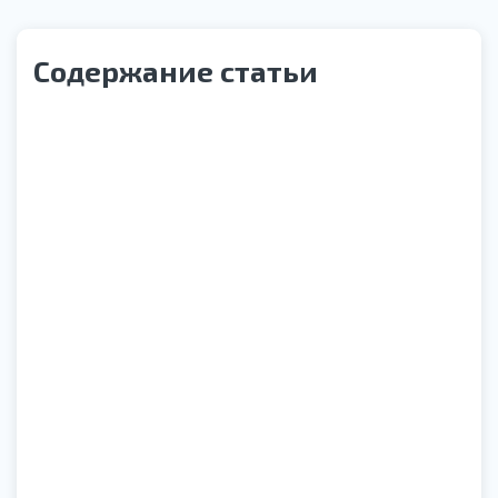
Содержание статьи
Статья под редакцией
Лазарев Михаил Богданович
Врач психиатр-нарколог
Обновлено:
31.07.2026