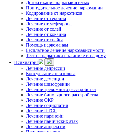
Детоксикация наркозависимых
Принудительное лечение наркомании
Кодирование от наркотиков
Лечение от героина
Лечение от мефедрона
Лечение от солей
Лечение от кокаина
Лечение от спайса
Помощь наркоманам
Бесплатное лечение наркозависимости
Тест на наркотики в клинике и на дому
Психиатрия
Лечение депрессии
Консультация психолога
Лечение деменции
Лечение шизофрении
Лечение тревожного расстройства
Лечение биполярного расстройства
Лечение ОКР
Лечение социопатии
Лечение ПТСР
Лечение паранойи
Лечение панических атак
Лечение анорексии
Психиатр на дом