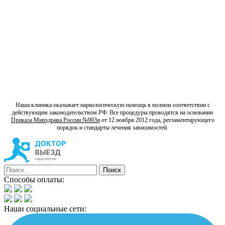
доступ к передовым технологиям и лечебным подходам.
доказали свою эффективность, обеспечивая нашим пациентам
Мы стремимся использовать только те методы, которые
исследованиях и лучших практиках в области наркологии.
Наши методики лечения основаны на последних научных
Научно обоснованные методики
широкого круга людей.
и скидки, чтобы обеспечить доступность наших услуг для
предоставляя различные варианты оплаты, включая рассрочку
Мы стремимся сделать доступное лечение для всех,
индивидуальные финансовые возможности наших пациентов.
Мы предлагаем гибкие условия оплаты, учитывая
Гибкий подход к оплате
Наша клиника оказывает наркологическую помощь в полном соответствии с
действующим законодательством РФ. Все процедуры проводятся на основании
Приказа Минздрава России №903н
от 12 ноября 2012 года, регламентирующего
порядок и стандарты лечения зависимостей.
Способы оплаты:
Наши социальные сети: