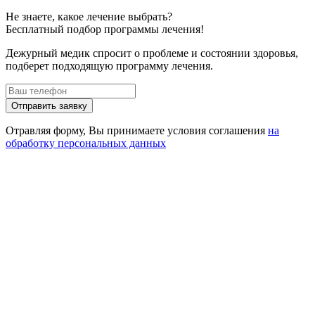
пельница от запоя на дому
2 800 ₽
Заказать
Не знаете, какое лечение выбрать?
Бесплатный подбор программы лечения!
Дежурный медик спросит о проблеме и состоянии здоровья,
подберет подходящую программу лечения.
Отправить заявку
Отравляя форму, Вы принимаете условия соглашения
на
обработку персональных данных
Получение заявки
Сбор сведений о здоровье
Выезд специалиста на дом или посещение клиники
Оплата услуги
Оказание необходимой помощи