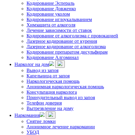
Кодирование Эспераль
Кодирование Довженко
Кодирование уколом
Кодирование иглоукалыванием
Химзащита от алкоголя
Лечение зависимости от ставок
Кодирование от алкоголизма с провокацией
Лазерное кодирование от курения
Лазерное кодирование от алкоголизма
Кодирование препаратом дисульфирам
Кодирование Алгоминал
Нарколог на дом
Вывод из запоя
Капельница от запоя
Наркологическая помощь
Анонимная наркологическая помощь
Консультация нарколога
Принудительный вывод из запоя
Телефон доверия
Вытрезвление на дому
Наркомания
Снятие ломки
Анонимное лечение наркомании
УБОД